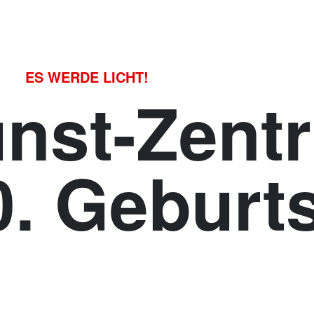
ES WERDE LICHT!
unst-Zent
20. Geburt