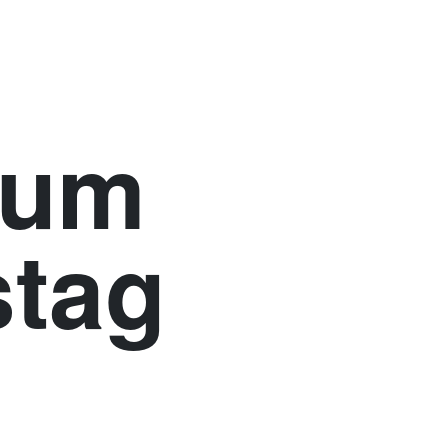
rum
stag