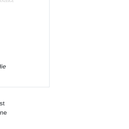
die
st
ine